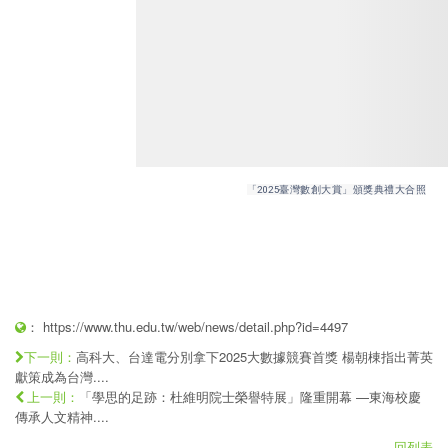
「2025臺灣數創大賞」頒獎典禮大合照
：
https://www.thu.edu.tw/web/news/detail.php?id=4497
高科大、台達電分別拿下2025大數據競賽首獎 楊朝棟指出菁英
下一則：
獻策成為台灣....
「學思的足跡：杜維明院士榮譽特展」隆重開幕 —東海校慶
上一則：
傳承人文精神....
回列表