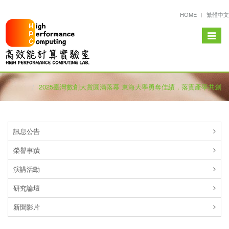
HOME
繁體中文
Toggle
navigat
2025臺灣數創大賞圓滿落幕 東海大學勇奪佳績，落實產學共創
訊息公告
榮譽事蹟
演講活勳
研究論壇
新聞影片