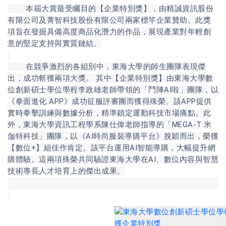
本屆大賞最受矚目的【企業特別獎】，由精誠資訊股份
有限公司及菁智科技股份有限公司兩家標竿企業贊助。此獎
項旨在發掘具備高度商品化潛力的作品，展現產業對年輕創
意的堅定支持與實質鏈結。
在競爭激烈的各組別中，東海大學的師生團隊表現傑
出，成功斬獲兩項大獎。 其中【企業特別獎】由東海大學數
位創新碩士學位學程李政雄老師帶領的「鬥陣AI啦」團隊，以
《拳面進化 APP》成功征服評審團而獲得殊榮。該APP提供
實時拳擊訓練與數據分析，精準鎖定運動科技市場痛點。此
外，東海大學資訊工程學系陳仕偉老師指導的「MEGA-T 米
伽特科技」團隊，以《AI時尚服裝導購平台》脫穎而出，榮獲
【數位+】組佳作肯定。該平台運用AI智能導購，大幅提升網
購體驗。這兩項殊榮共同驗證東海大學在AI、數位內容與智慧
技術專長人才培育上的傑出成果。