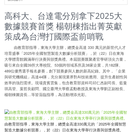
高科大、台達電分別拿下2025大
數據競賽首獎 楊朝棟指出菁英獻
策成為台灣打國際盃前哨戰
由教育部指導，東海大學主辦，總獎金高達 330 萬元的新世代人才
培育盛事「2025年全國智慧製造大數據分析競賽」，於（22）日在東海
大學體育館圓滿舉行決賽與頒獎典禮。本屆競賽匯聚產官學研頂尖力量，
吸引來自全國39所大專校院、53個跨領域系所及38家企業，共182隊、
489位優秀選手報名參賽，創下競賽參與人數的新高紀錄。其中，「企業
與研究機構組」高達44隊，充分展現業界對AI技術應用、提升生產韌性與
效率的強烈需求。現場貴賓雲集，包含教育部資科司邱仁杰副司長、藍曼
琪高管、葉哲良顧問、國立臺灣大學蔡孟勳教授及東海大學劉正副校長、
楊朝棟圖資長…等皆蒞臨指導，為活動增添光彩。
由教育部指導，東海大學主辦，總獎金高達330萬元的「2025年全國智慧
製造大數據分析競賽」，於（22）日在東海大學舉行決賽與頒獎典禮。