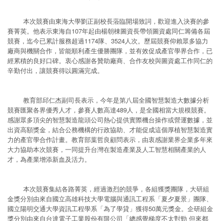
本次競賽由東海大學劉正副校長蒞臨開場致詞，歡迎進入決賽的參
賽菁英。他表示東海自107年起由楊朝棟圖資長帶領圖資處同仁籌備各屆
競賽，迄今已累計服務超過1174隊、3524人次。歷屆競賽仰賴眾多協力
廠商與機關合作，皆能順利產生優勝團隊，並有效促成產官學界合作，已
經累積的良好口碑。衷心感謝各贊助廠商、合作友校與圖資處工作同仁的
辛勤付出，讓競賽得以圓滿完成。
教育部邱仁杰副司長表示，今年是第八屆全國智慧製造大數據分析
競賽匯聚各界優秀人才，參賽人數高達489人，是全國相當大規模競賽。
感謝眾多頂尖的智慧製造龍頭公司熱心提供實際機台操作或營運數據，並
出資高額獎金，結合公務機構的行政協助、才能促成這個厚植智慧製造實
力的產官學合作計畫。教育部葉哲良顧問表示，由衷感謝業界企業多年來
大力協助本次競賽，一同提升台灣在製造產業及人工智慧相關產業的人
才，為產業增添新血及活力。
本次競賽集結各路菁英，經過激烈的競爭，各組獲獎團隊，大研組
金獎分別由來自國立高雄科技大學電腦與通訊工程系「夏夕夏景」團隊、
國立陽明交通大學資訊工程學系「為了學貸」獲得50萬元獎金。企研組金
獎分別由來自台達電子工業股份有限公司「總感覺梯度不太對勁 但來都