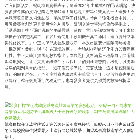
注入創新活力。楊朝棟圖資長表示，隨著2024年生成式AI的迅速崛起，決
賽參賽各隊的技術也隨之突飛猛進！這也是主辦單位樂見的一大進步！今
年競賽題目將技術焦點從「單純預測工件結果」轉向「強化機台本質」，
引導參賽者創造更具實用性的AI模型。陽明交通大學洪哲倫教授指出，
「透過加工機台運動過程的主軸震動、速度、電流等訊號數據，可用來預
測機台的穩定與異常。在客戶端使用中預測機台異常原因，進而提升良率
與維修效率。」中正大學邱志義教授表示，本次出題要求團隊同時考慮
「機器運作參數」與「外在環境效應」，考驗AI模型的泛化能力與實際應
用性。中正大學江振國副教授指出，本次題目資料涵蓋三種晶向，跨場域
與角度變化，逼近真實產線條件；並採用「偵測延遲懲罰」機制，以獎勵
越早偵測到異常的模型。「這不僅要求準確，更要快速，這才是智慧製造
真正的價值所在。」本年度競賽也繼續與中華電信合作，提供競賽專用網
路專線，確保競賽運行的穩定性，也為參賽者提供更優質的數據分析環
境。
競賽目標在促成學院派先進與製造業的實務接軌，鼓勵來自不同專業背景
的大專校院學生與業界人士進行跨領域競爭，期望為臺灣製造業注入創新
活力。