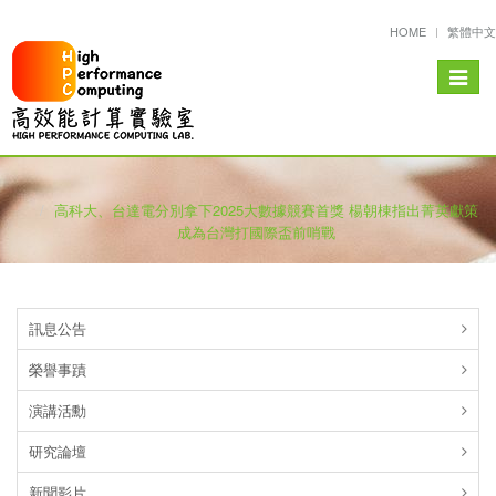
HOME
繁體中文
Toggle
navigat
高科大、台達電分別拿下2025大數據競賽首獎 楊朝棟指出菁英獻策
成為台灣打國際盃前哨戰
訊息公告
榮譽事蹟
演講活勳
研究論壇
新聞影片