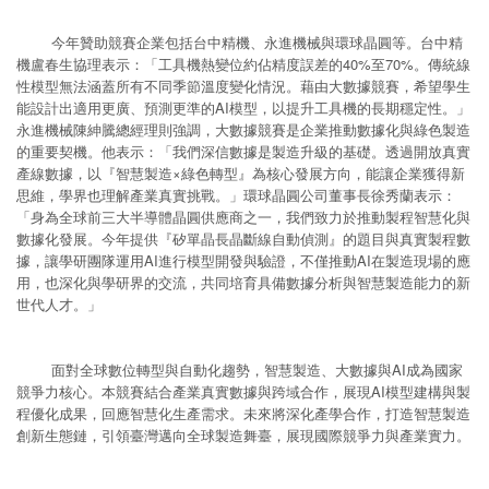
今年贊助競賽企業包括台中精機、永進機械與環球晶圓等。台中精
機盧春生協理表示：「工具機熱變位約佔精度誤差的40%至70%。傳統線
性模型無法涵蓋所有不同季節溫度變化情況。藉由大數據競賽，希望學生
能設計出適用更廣、預測更準的AI模型，以提升工具機的長期穩定性。」
永進機械陳紳騰總經理則強調，大數據競賽是企業推動數據化與綠色製造
的重要契機。他表示：「我們深信數據是製造升級的基礎。透過開放真實
產線數據，以『智慧製造×綠色轉型』為核心發展方向，能讓企業獲得新
思維，學界也理解產業真實挑戰。」環球晶圓公司董事長徐秀蘭表示：
「身為全球前三大半導體晶圓供應商之一，我們致力於推動製程智慧化與
數據化發展。今年提供『矽單晶長晶斷線自動偵測』的題目與真實製程數
據，讓學研團隊運用AI進行模型開發與驗證，不僅推動AI在製造現場的應
用，也深化與學研界的交流，共同培育具備數據分析與智慧製造能力的新
世代人才。」
面對全球數位轉型與自動化趨勢，智慧製造、大數據與AI成為國家
競爭力核心。本競賽結合產業真實數據與跨域合作，展現AI模型建構與製
程優化成果，回應智慧化生產需求。未來將深化產學合作，打造智慧製造
創新生態鏈，引領臺灣邁向全球製造舞臺，展現國際競爭力與產業實力。