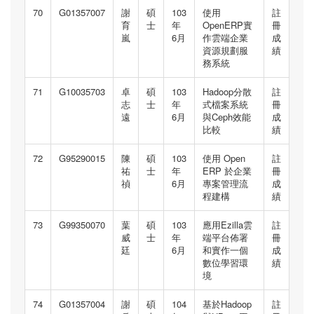
70
G01357007
謝
碩
103
使用
註
育
士
年
OpenERP實
冊
嵐
6月
作雲端企業
成
資源規劃服
績
務系統
71
G10035703
卓
碩
103
Hadoop分散
註
志
士
年
式檔案系統
冊
遠
6月
與Ceph效能
成
比較
績
72
G95290015
陳
碩
103
使用 Open
註
祐
士
年
ERP 於企業
冊
禎
6月
專案管理流
成
程建構
績
73
G99350070
葉
碩
103
應用Ezilla雲
註
威
士
年
端平台佈署
冊
廷
6月
和實作一個
成
數位學習環
績
境
74
G01357004
謝
碩
104
基於Hadoop
註