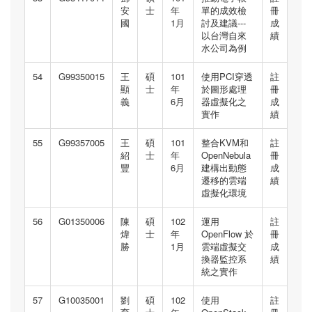
安
士
年
單的成效檢
冊
國
1月
討及建議---
成
以台灣自來
績
水公司為例
54
G99350015
王
碩
101
使用PCI穿透
註
顯
士
年
於圖形處理
冊
義
6月
器虛擬化之
成
實作
績
55
G99357005
王
碩
101
整合KVM和
註
紹
士
年
OpenNebula
冊
豐
6月
建構出動態
成
遷移的雲端
績
虛擬化環境
56
G01350006
陳
碩
102
運用
註
煒
士
年
OpenFlow 於
冊
勝
1月
雲端虛擬交
成
換器監控系
績
統之實作
57
G10035001
劉
碩
102
使用
註