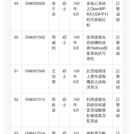
49
G98350026
張
碩
100
多核心系統
註
子
士
年
之OpenMP
冊
杰
6月
和CUDA平行
成
程式效能比
績
較
50
G98357002
周
碩
100
使用虛擬化
註
威
士
年
容錯機制改
冊
利
6月
善Hadoop檔
成
案系統的可
績
用性
51
G98357006
王
碩
100
於雲端環境
註
冠
士
年
上實作虛擬
冊
傑
6月
機器之綠能
成
演算法
績
52
G98357013
郭
碩
100
利用虛擬化
註
政
士
年
容錯技術建
冊
達
6月
置雲端醫療
成
影像檔案存
績
取系統
53
G98417014
鄧
碩
101
推動電子帳
註