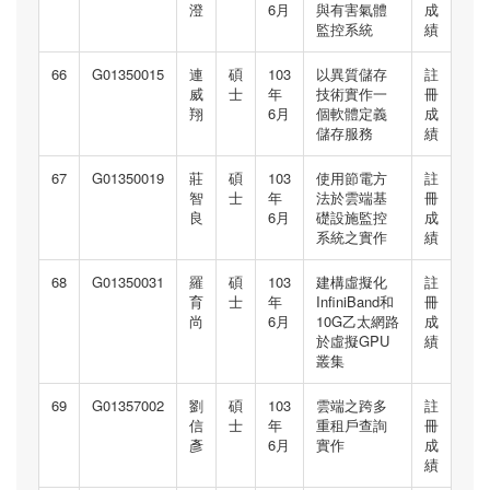
澄
6月
與有害氣體
成
監控系統
績
66
G01350015
連
碩
103
以異質儲存
註
威
士
年
技術實作一
冊
翔
6月
個軟體定義
成
儲存服務
績
67
G01350019
莊
碩
103
使用節電方
註
智
士
年
法於雲端基
冊
良
6月
礎設施監控
成
系統之實作
績
68
G01350031
羅
碩
103
建構虛擬化
註
育
士
年
InfiniBand和
冊
尚
6月
10G乙太網路
成
於虛擬GPU
績
叢集
69
G01357002
劉
碩
103
雲端之跨多
註
信
士
年
重租戶查詢
冊
彥
6月
實作
成
績