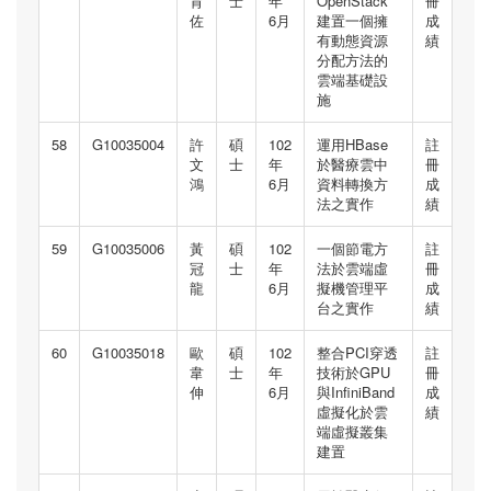
育
士
年
OpenStack
冊
佐
6月
建置一個擁
成
有動態資源
績
分配方法的
雲端基礎設
施
58
G10035004
許
碩
102
運用HBase
註
文
士
年
於醫療雲中
冊
鴻
6月
資料轉換方
成
法之實作
績
59
G10035006
黃
碩
102
一個節電方
註
冠
士
年
法於雲端虛
冊
龍
6月
擬機管理平
成
台之實作
績
60
G10035018
歐
碩
102
整合PCI穿透
註
韋
士
年
技術於GPU
冊
伸
6月
與InfiniBand
成
虛擬化於雲
績
端虛擬叢集
建置