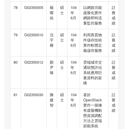
78
G02350005
楊
碩
104
以網路功能
註
曜
士
年
虛擬化實作
冊
佑
6月
網路即時流
成
量監控服務
績
79
G02350010
沈
碩
104
利用異質物
註
宇
士
年
件儲存技術
冊
權
6月
實作軟體定
成
義儲存服務
績
80
G02350012
顏
碩
104
雲端城市交
註
尹
士
年
通狀態評估
冊
臻
6月
系統應用巨
成
量資料的架
績
構
81
G02350030
陳
碩
104
基於
註
建
士
年
OpenStack
冊
智
6月
實作一個擁
成
有虛擬機動
績
態資源調配
方法之雲端
節能系統