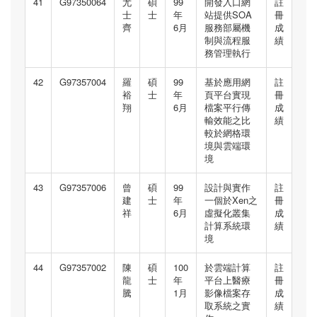
41
G97350064
尤
碩
99
開發入口網
註
士
士
年
站提供SOA
冊
齊
6月
服務部屬機
成
制與流程服
績
務管理執行
42
G97357004
羅
碩
99
基於應用網
註
裕
士
年
頁平台實現
冊
翔
6月
檔案平行傳
成
輸效能之比
績
較於網格環
境與雲端環
境
43
G97357006
曾
碩
99
設計與實作
註
建
士
年
一個於Xen之
冊
祥
6月
虛擬化叢集
成
計算系統環
績
境
44
G97357002
陳
碩
100
於雲端計算
註
龍
士
年
平台上醫療
冊
騰
1月
影像檔案存
成
取系統之實
績