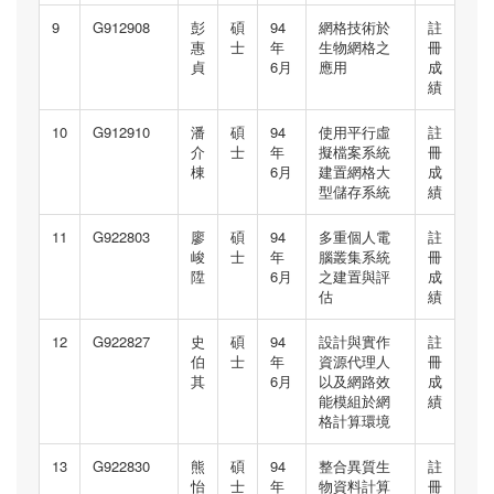
9
G912908
彭
碩
94
網格技術於
註
惠
士
年
生物網格之
冊
貞
6月
應用
成
績
10
G912910
潘
碩
94
使用平行虛
註
介
士
年
擬檔案系統
冊
棟
6月
建置網格大
成
型儲存系統
績
11
G922803
廖
碩
94
多重個人電
註
峻
士
年
腦叢集系統
冊
陞
6月
之建置與評
成
估
績
12
G922827
史
碩
94
設計與實作
註
伯
士
年
資源代理人
冊
其
6月
以及網路效
成
能模組於網
績
格計算環境
13
G922830
熊
碩
94
整合異質生
註
怡
士
年
物資料計算
冊