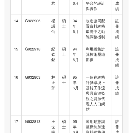
君
6月
平台的設計
成
與實作
績
14
G922906
楊
碩
94
改進協同配
註
議
士
年
置資料網格
冊
仙
6月
環境中之動
成
態調整機制
績
15
G922918
紀
碩
94
利用叢集計
註
欽
士
年
算技術壓縮
冊
銘
6月
影像
成
績
16
G932803
林
碩
95
一個在網格
註
正
士
年
計算環境上
冊
芳
6月
基於工作流
成
與具資源監
績
視之資源代
理人入口網
站
17
G932813
王
碩
95
運用動態調
註
世
士
年
整機制加速
冊
宇
6月
資料網格傳
成