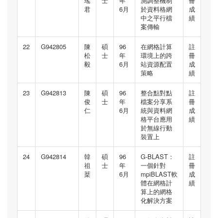
瑤
士
年
測調整機制
冊
君
6月
於資料格網
成
中之平行檔
績
案傳輸
22
G942805
陳
碩
96
在網格計算
註
松
士
年
環境上的跨
冊
毅
6月
站資源配置
成
策略
績
23
G942813
陳
碩
96
整合點對點
註
俊
士
年
檔案分享系
冊
仁
6月
統與資料網
成
格平台應用
績
於無線行動
裝置上
24
G942814
韓
碩
96
G-BLAST：
註
祖
士
年
一個針對
冊
棻
6月
mpiBLAST軟
成
體在網格計
績
算上的網格
化解決方案