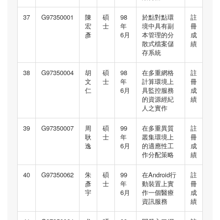
37
G97350001
陳
碩
98
於點對點環
註
宏
士
年
境中具有副
冊
彥
6月
本管理的分
成
散式檔案儲
績
存系統
38
G97350004
胡
碩
98
在多重網格
註
文
士
年
計算環境上
冊
仁
6月
具監控服務
成
的資源經紀
績
人之實作
39
G97350007
周
碩
99
在多重異質
註
耿
士
年
叢集環境上
冊
逸
6月
的適應性工
成
作分配策略
績
40
G97350062
朱
碩
99
在Android行
註
彥
士
年
動裝置上實
冊
宇
6月
作一個醫療
成
資訊服務
績