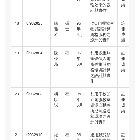
輸效率的設
績
計與實作
18
G932825
陳
碩
95
於GT4環境生
註
雅
士
年
物資訊計算
冊
玲
6月
網格服務之
成
設計與實作
績
19
G932834
陳
碩
95
利用多重無
註
棅
士
年
磁碟個人電
冊
易
6月
腦叢集於網
成
格環境計算
績
之設計與實
作
20
G932903
胡
碩
95
利用學校閒
註
以
士
年
置電腦教室
冊
誠
6月
資源自動轉
成
換成高速運
績
算環境之設
計與實作
21
G932910
紀
碩
96
運用動態預
註