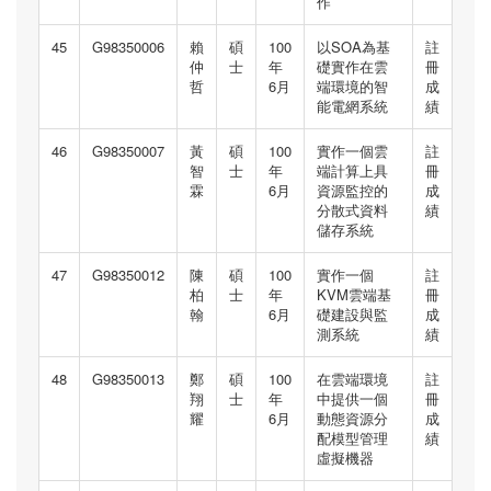
作
45
G98350006
賴
碩
100
以SOA為基
註
仲
士
年
礎實作在雲
冊
哲
6月
端環境的智
成
能電網系統
績
46
G98350007
黃
碩
100
實作一個雲
註
智
士
年
端計算上具
冊
霖
6月
資源監控的
成
分散式資料
績
儲存系統
47
G98350012
陳
碩
100
實作一個
註
柏
士
年
KVM雲端基
冊
翰
6月
礎建設與監
成
測系統
績
48
G98350013
鄭
碩
100
在雲端環境
註
翔
士
年
中提供一個
冊
耀
6月
動態資源分
成
配模型管理
績
虛擬機器