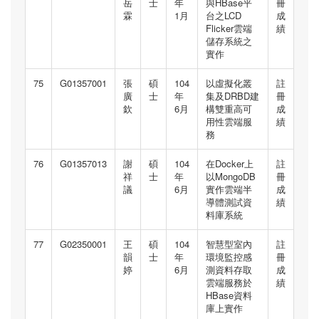
岳
士
年
與HBase平
冊
霖
1月
台之LCD
成
Flicker雲端
績
儲存系統之
實作
75
G01357001
張
碩
104
以虛擬化叢
註
廣
士
年
集及DRBD建
冊
欽
6月
構雙重高可
成
用性雲端服
績
務
76
G01357013
謝
碩
104
在Docker上
註
祥
士
年
以MongoDB
冊
議
6月
實作雲端半
成
導體測試資
績
料庫系統
77
G02350001
王
碩
104
智慧型室內
註
韻
士
年
環境監控感
冊
婷
6月
測資料存取
成
雲端服務於
績
HBase資料
庫上實作