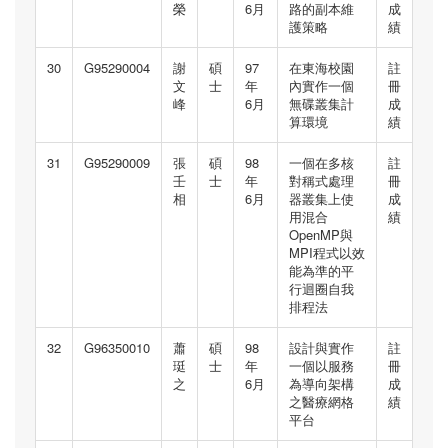
榮
6月
路的副本維
成
護策略
績
30
G95290004
謝
碩
97
在東海校園
註
文
士
年
內實作一個
冊
峰
6月
無碟叢集計
成
算環境
績
31
G95290009
張
碩
98
一個在多核
註
壬
士
年
對稱式處理
冊
相
6月
器叢集上使
成
用混合
績
OpenMP與
MPI程式以效
能為準的平
行迴圈自我
排程法
32
G96350010
蕭
碩
98
設計與實作
註
珽
士
年
一個以服務
冊
之
6月
為導向架構
成
之醫療網格
績
平台