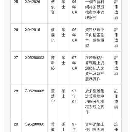
25
G942826
傅
碩
96
一個在資料
註
俊
士
年
網格的動態
冊
賓
6月
檔案副本管
成
理服務
績
26
G942916
蔡
碩
96
資料格網中
註
雯
士
年
單向檔案副
冊
琪
6月
本一致性模
成
型
績
27
G95280003
陳
碩
97
在跨網格計
註
翠
士
年
算環境上資
冊
婷
6月
源經紀人之
成
資訊及監控
績
服務實作
28
G95280005
董
碩
97
於多重叢集
註
浩
士
年
計算環境中
冊
宇
6月
均衡分配排
成
程系統之實
績
作
29
G95280060
黃
碩
97
資料網格上
註
健
士
年
使用貝氏網
冊