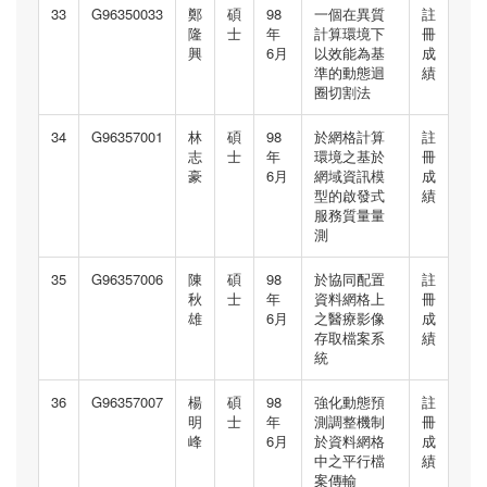
33
G96350033
鄭
碩
98
一個在異質
註
隆
士
年
計算環境下
冊
興
6月
以效能為基
成
準的動態迴
績
圈切割法
34
G96357001
林
碩
98
於網格計算
註
志
士
年
環境之基於
冊
豪
6月
網域資訊模
成
型的啟發式
績
服務質量量
測
35
G96357006
陳
碩
98
於協同配置
註
秋
士
年
資料網格上
冊
雄
6月
之醫療影像
成
存取檔案系
績
統
36
G96357007
楊
碩
98
強化動態預
註
明
士
年
測調整機制
冊
峰
6月
於資料網格
成
中之平行檔
績
案傳輸