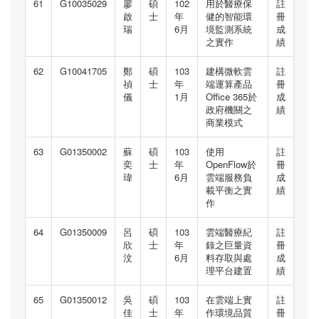
61
G10035029
廖
碩
102
用於醫療保
註
啟
士
年
健的智能環
冊
瑞
6月
境監測系統
成
之實作
績
62
G10041705
鄭
碩
103
建構微軟雲
註
禎
士
年
端運算產品
冊
儀
1月
Office 365於
成
政府機關之
績
商業模式
63
G01350002
蘇
碩
103
使用
註
奕
士
年
OpenFlow於
冊
瑋
6月
雲端服務負
成
載平衡之實
績
作
64
G01350009
呂
碩
103
雲端醫療紀
註
欣
士
年
錄之巨量資
冊
汶
6月
料存取與處
成
理平台建置
績
65
G01350012
吳
碩
103
在雲端上實
註
佳
士
年
作環境品質
冊