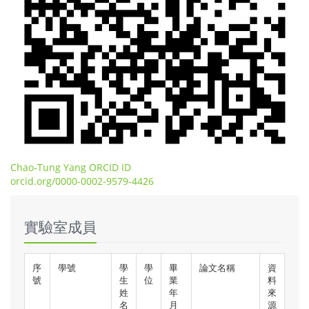
Chao-Tung Yang ORCID ID
orcid.org/0000-0002-9579-4426
實驗室成員
序
學號
學
學
畢
論文名稱
資
號
生
位
業
料
姓
年
來
名
月
源