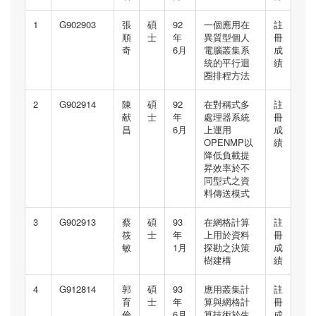
1
G902903
張
碩
92
一個應用在
註
順
士
年
異質型個人
冊
奇
6月
電腦叢集系
成
統的平行迴
績
圈排程方法
2
G902914
陳
碩
92
在對稱式多
註
献
士
年
處理器系統
冊
昌
6月
上運用
成
OPENMP以
績
降低負載提
昇效率於不
同型式之資
料傳送模式
3
G902913
蔡
碩
93
在網格計算
註
筱
士
年
上用於資料
冊
敏
1月
探勘之決策
成
樹建構
績
4
G912814
郭
碩
93
應用叢集計
註
育
士
年
算與網格計
冊
倫
6月
算技術於生
成