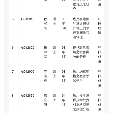
物資訊之研
績
究
5
G912818
程
碩
93
應用在叢集
註
冠
士
年
計算與網格
冊
衛
6月
計算上的平
成
行迴圈排程
績
演算法
6
G912829
賴
碩
93
網格計算環
註
傳
士
年
境之實作與
冊
霖
6月
效能分析
成
績
7
G912909
何
碩
93
應用網格架
註
信
士
年
構之數位學
冊
權
6月
習平台
成
績
8
G912830
陳
碩
94
應用複本選
註
俊
士
年
擇技術於資
冊
翔
1月
料網格環境
成
之效能分析
績