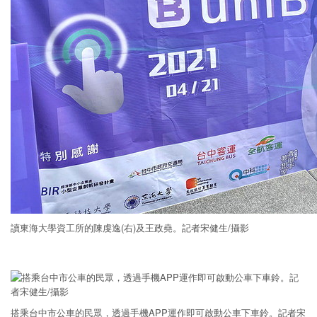
讀東海大學資工所的陳虔逸(右)及王政堯。記者宋健生/攝影
搭乘台中市公車的民眾，透過手機APP運作即可啟動公車下車鈴。記者宋