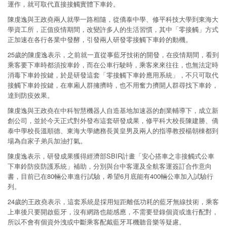
運作，就可取代直接接觸實體下車鈴。
陳虔逸與王政堯兩人就學一路相隨，從僑泰中學、修平科技大學到東海大
學資工所，正值疫情期間，改變許多人的生活習慣，其中「零接觸」方式
正加速在各行各業中發酵，引發兩人研發零接觸下車鈴的動機。
25歲的陳虔逸表示，之前就一直從事藍牙技術的開發，在疫情期間，看到
乘客要下車時都須按車鈴，而在公車行駛時，乘客來來往往，也無法定時
消毒下車鈴按鍵，於是研發這套「零接觸下車鈴應用系統」，不只可取代
接觸下車鈴按鍵，在車廂人群擁擠時，也不用奮力擠開人群尋找下車鈴，
達到防疫效果。
陳虔逸與王政堯在中科智慧機器人自造基地加速器的創業輔導下，成立新
創公司，並於今天正式對外發布這套研發成果，修平科大校長陳建勝、僑
泰中學校長溫順德、東海大學總務長黃皇男及兩人的指導教授楊朝棟都到
場為自家子弟兵加油打氣。
陳虔逸表示，研發成果獲得經濟部SBIR計畫「安心搭車之非接觸式公車
下車鈴防疫防護系統」補助，分別與台中客運及全航客運簽訂合作意向
書，目前已在80輛公車進行試驗，希望6月底能有400輛公車加入試驗行
列。
24歲的王政堯表示，這套系統是採用短距離低功耗的藍牙無線技術，乘客
上車後只要開啟藍牙，沒有網路也能感應，不需要登錄個資或進行配對，
所以不會有個資外洩或中斷乘客配戴藍牙耳機聽音樂等疑慮。