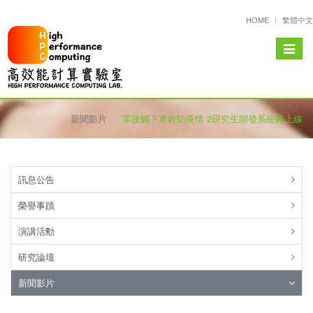
HOME
繁體中文
Toggle
navigat
新聞影片
零接觸下車鈴防疫情 2研究生開發系統將上線
訊息公告
榮譽事蹟
演講活勳
研究論壇
新聞影片