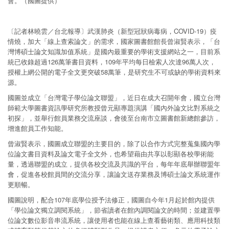
會。（國圖提供）
〔記者林曉雲／台北報導〕武漢肺炎（新型冠狀病毒病，COVID-19）疫
情燒，加大「線上查索論文」的需求，國家圖書館館長曾淑賢表示，「台
灣博碩士論文知識加值系統」是國內最重要的學術支援網站之一，目前系
統已收錄超過126萬筆書目資料，109年平均每日檢索人次達96萬人次，
授權上網公開的電子全文更突破58萬筆，是研究生不可或缺的學術資料來
源。
國圖並成立「台灣電子學位論文聯盟」，近日在成大召開年會，國立台灣
師範大學圖書資訊學研究所教授曾元顯專題演講「國內外論文比對系統之
初探」，並舉行館員業務交流座談，會後至台南市立圖書館新總館參訪，
增進館員工作知能。
曾淑賢表示，國圖成立聯盟的主要目的，除了以合作方式完整蒐集國內學
位論文書目資料及論文電子全文外，也希望藉由共享以彰顯各校學術能
量，透過聯盟的成立，提供各校交流及共識的平台，每年年底舉辦聯盟年
會，促進各校館員間的交流分享，讓論文送存業務及博碩士論文系統運作
更順暢。
國圖說明，配合107年底學位授予法修正，國圖自今年1月起於館內提供
「學位論文獨立調閱系統」，節省讀者在館內調閱論文的時間；並建置學
位論文數位影音串流系統，讓使用者也能在線上查看藝術類、應用科技類