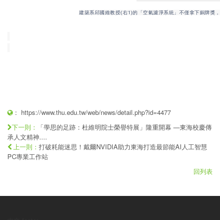
建築系邱國維教授(右1)的「空氣濾淨系統」不僅拿下銅牌獎
：
https://www.thu.edu.tw/web/news/detail.php?id=4477
「學思的足跡：杜維明院士榮譽特展」隆重開幕 —東海校慶傳
下一則：
承人文精神....
打破耗能迷思！戴爾NVIDIA助力東海打造最節能AI人工智慧
上一則：
PC專業工作站
回列表