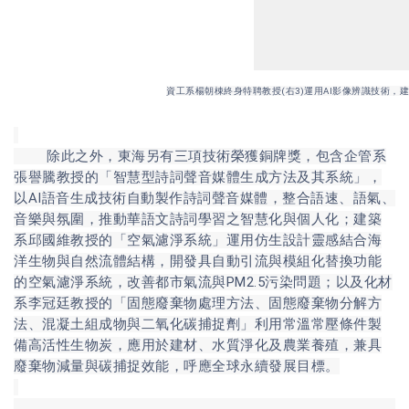
資工系楊朝棟終身特聘教授(右3)運用AI影像辨識技術
除此之外，東海另有三項技術榮獲銅牌獎，包含企管系
張譽騰教授的「智慧型詩詞聲音媒體生成方法及其系統」，
以AI語音生成技術自動製作詩詞聲音媒體，整合語速、語氣、
音樂與氛圍，推動華語文詩詞學習之智慧化與個人化；建築
系邱國維教授的「空氣濾淨系統」運用仿生設計靈感結合海
洋生物與自然流體結構，開發具自動引流與模組化替換功能
的空氣濾淨系統，改善都市氣流與PM2.5污染問題；以及化材
系李冠廷教授的「固態廢棄物處理方法、固態廢棄物分解方
法、混凝土組成物與二氧化碳捕捉劑」利用常溫常壓條件製
備高活性生物炭，應用於建材、水質淨化及農業養殖，兼具
廢棄物減量與碳捕捉效能，呼應全球永續發展目標。