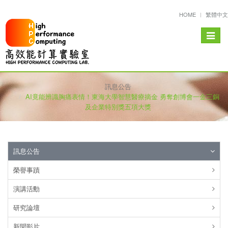
HOME
繁體中文
Toggle
navigat
訊息公告
AI竟能辨識胸痛表情！東海大學智慧醫療摘金 勇奪創博會一金三銅
及企業特別獎五項大獎
訊息公告
榮譽事蹟
演講活勳
研究論壇
新聞影片