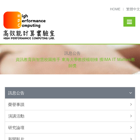
HOME
繁體中文
Toggle
navigat
訊息公告
資訊教育與智慧校園推手 東海大學教授楊朝棟 獲IMA IT Matters教
師獎
訊息公告
榮譽事蹟
演講活勳
研究論壇
新聞影片