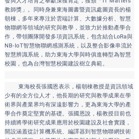
發與人才培育之奉獻深獲肯定，獲頒「IT Matters
教師獎」。同時身兼東海圖書暨資訊處圖資長的楊
朝棟，多年來專注於雲端計算、大數據分析、智慧
物聯網等領域的研究與教學，並致力於推動產學合
作，帶領團隊開發多項資訊系統，包含結合LoRa與
NB-IoT智慧物聯網感測系統，以及整合影像串流於
智慧辨識系統，助力東海大學與時俱進轉型為智慧
校園，也為台灣智慧校園建設樹立典範。
東海校長張國恩表示，楊朝棟教授是資訊領域
少有的全方位人才，他長期的研究與教學成果在學
術界與產業界均有深遠影響力，更為東海大學的產
學合作奠定堅實的基礎。張國恩說，楊教授目前也
持續將學術研究成果應用於校園建設及社會實踐，
開設涵蓋從計算機系統、編譯器到智慧物聯網技術