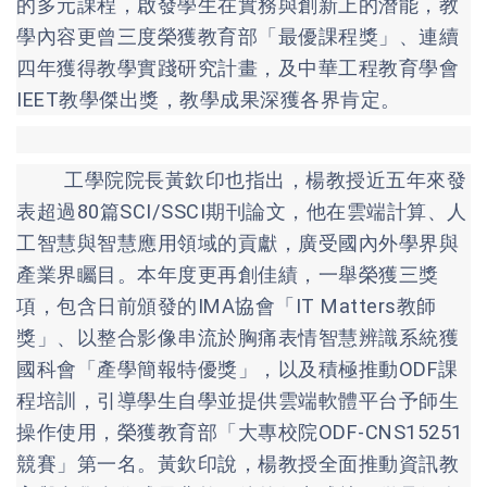
的多元課程，啟發學生在實務與創新上的潛能，教
學內容更曾三度榮獲教育部「最優課程獎」、連續
四年獲得教學實踐研究計畫，及中華工程教育學會
IEET教學傑出獎，教學成果深獲各界肯定。
工學院院長黃欽印也指出，楊教授近五年來發
表超過80篇SCI/SSCI期刊論文，他在雲端計算、人
工智慧與智慧應用領域的貢獻，廣受國內外學界與
產業界矚目。本年度更再創佳績，一舉榮獲三獎
項，包含日前頒發的IMA協會「IT Matters教師
獎」、以整合影像串流於胸痛表情智慧辨識系統獲
國科會「產學簡報特優獎」，以及積極推動ODF課
程培訓，引導學生自學並提供雲端軟體平台予師生
操作使用，榮獲教育部「大專校院ODF-CNS15251
競賽」第一名。黃欽印說，楊教授全面推動資訊教