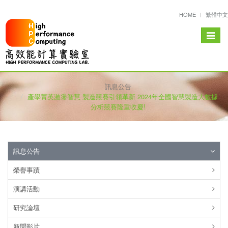
HOME
繁體中文
Toggle
navigat
訊息公告
產學菁英激盪智慧 製造競賽引領革新 2024年全國智慧製造大數據
分析競賽隆重收慶!
訊息公告
榮譽事蹟
演講活勳
研究論壇
新聞影片