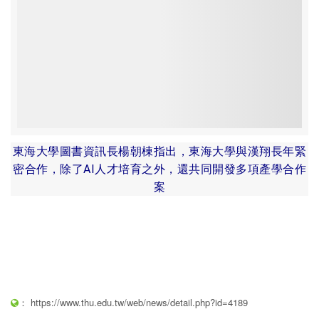
東海大學圖書資訊長楊朝棟指出，東海大學與漢翔長年緊
密合作，除了AI人才培育之外，還共同開發多項產學合作
案
：
https://www.thu.edu.tw/web/news/detail.php?id=4189