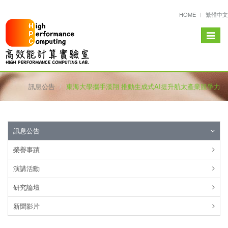
HOME
繁體中文
Toggle
navigat
訊息公告
東海大學攜手漢翔 推動生成式AI提升航太產業競爭力
訊息公告
榮譽事蹟
演講活勳
研究論壇
新聞影片