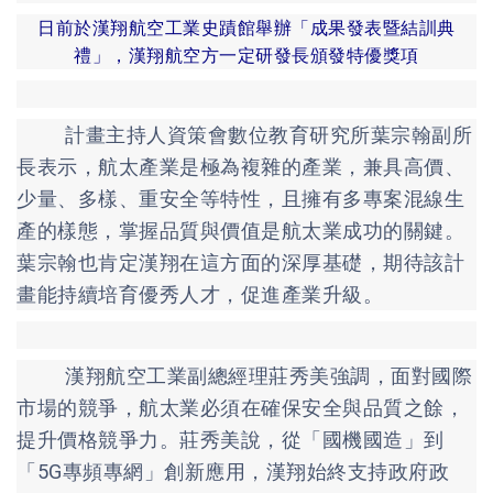
日前於漢翔航空工業史蹟館舉辦「成果發表暨結訓典
禮」，漢翔航空方一定研發長頒發特優獎項
計畫主持人資策會數位教育研究所葉宗翰副所
長表示，航太產業是極為複雜的產業，兼具高價、
少量、多樣、重安全等特性，且擁有多專案混線生
產的樣態，掌握品質與價值是航太業成功的關鍵。
葉宗翰也肯定漢翔在這方面的深厚基礎，期待該計
畫能持續培育優秀人才，促進產業升級。
漢翔航空工業副總經理莊秀美強調，面對國際
市場的競爭，航太業必須在確保安全與品質之餘，
提升價格競爭力。莊秀美說，從「國機國造」到
「5G專頻專網」創新應用，漢翔始終支持政府政