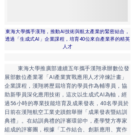
東海大學攜手漢翔，推動AI技術與航太產業的緊密結合，
透過「生成式AI」企業課程，培育40位來自產業界的精英
人才
東海大學推廣部連續五年攜手漢翔承辦數位發
展部數位產業署「AI產業實戰應用人才淬煉計畫」
企業課程，漢翔將歷屆培育的學員作為輔導員，協
助新學員深化應用技術，這次以生成式AI為軸，經
過56小時的專業技能培育及成果發表，40名學員於
日前在漢翔航空工業史蹟館舉辦「成果發表暨結訓
典禮」。在結訓典禮的評審環節中，產學雙方專家
組成的評審團，根據「工作結合、創新應用、實作