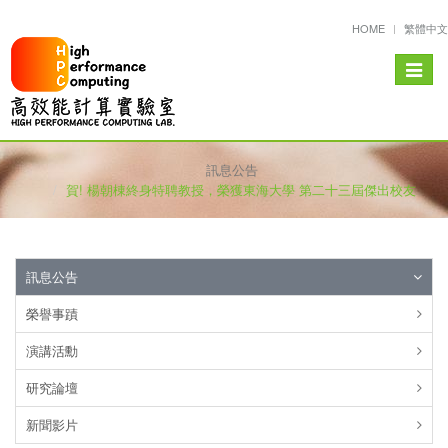
HOME
繁體中文
Toggle
navigat
訊息公告
賀! 楊朝棟終身特聘教授，榮獲東海大學 第二十三屆傑出校友
訊息公告
榮譽事蹟
演講活勳
研究論壇
新聞影片