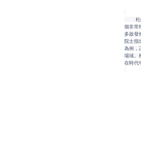
杜維明
個非常
多啟發
院士指
為例，
場域。
在時代