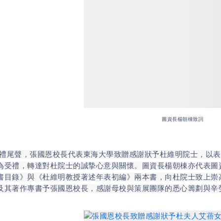
圖資長楊朝棟致詞
聲，張國恩校長代表東海大學致贈感謝狀予杜維明院士，以表
為受禮，轉達對杜院士的誠摯心意與關懷。圖資長楊朝棟亦代表圖
書目錄》與《杜維明教授著述年表初編》兩本書，向杜院士致上崇
及其著作專書予張國恩校長，感謝母校與策展團隊的悉心籌劃與辛