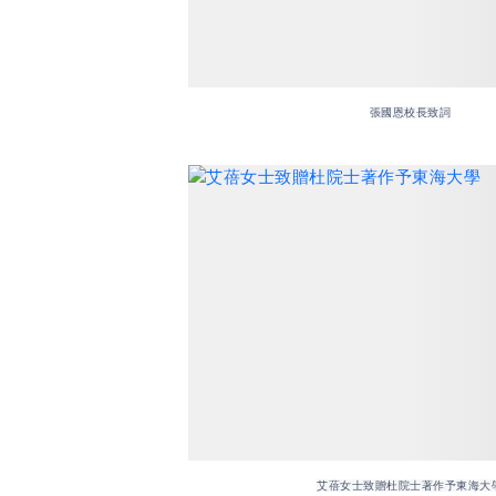
張國恩校長致詞
艾蓓女士致贈杜院士著作予東海大