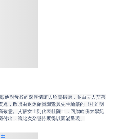
彰他對母校的深厚情誼與珍貴捐贈，並由夫人艾蓓
資處，敬贈由退休館員謝鶯興先生編纂的《杜維明
高敬意。艾蓓女士則代表杜院士，回贈哈佛大學紀
勞付出，讓此次榮譽特展得以圓滿呈現。