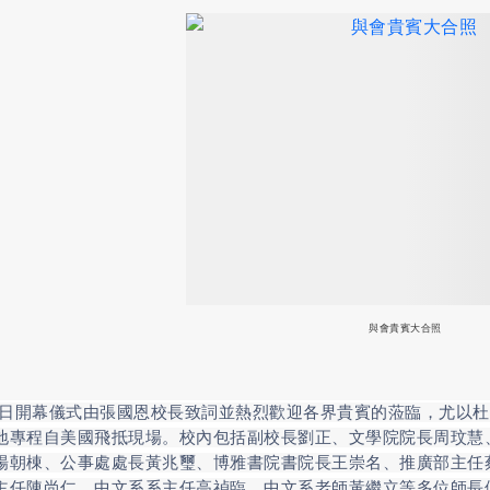
與會貴賓大合照
幕儀式由張國恩校長致詞並熱烈歡迎各界貴賓的蒞臨，尤以杜維明
地專程自美國飛抵現場。校內包括副校長劉正、文學院院長周玟慧
楊朝棟、公事處處長黃兆璽、博雅書院書院長王崇名、推廣部主任
主任陳尚仁、中文系系主任高禎臨、中文系老師黃繼立等多位師長