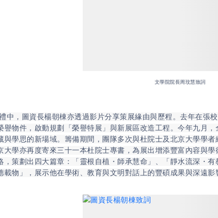
文學院院長周玟慧致詞
，圖資長楊朝棟亦透過影片分享策展緣由與歷程。去年在張校
榮譽物件，啟動規劃「榮譽特展」與新展區改造工程。今年九月，
藏與學思的新場域。籌備期間，團隊多次與杜院士及北京大學學者
京大學亦再度寄來三十一本杜院士專書，為展出增添豐富內容與學
絡，策劃出四大篇章：「靈根自植・師承慧命」、「靜水流深・有
德載物」，展示他在學術、教育與文明對話上的豐碩成果與深遠影