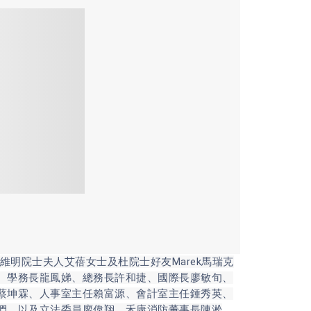
院士夫人艾蓓女士及杜院士好友Marek馬瑞克
、學務長龍鳳娣、總務長許和捷、國際長廖敏旬、
蔡坤霖、人事室主任賴富源、會計室主任鍾秀英、
們，以及立法委員廖偉翔、禾康消防
董
事長陳淞