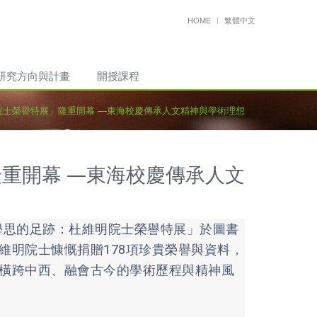
HOME
繁體中文
研究方向與計畫
開授課程
院士榮譽特展」隆重開幕 —東海校慶傳承人文精神與學術理想
重開幕 —東海校慶傳承人文
學思的足跡：杜維明院士榮譽特展」於圖書
維明院士慷慨捐贈178項珍貴榮譽與資料，
橫跨中西、融會古今的學術歷程與精神風