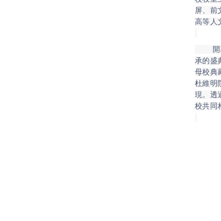
屏、前
高等人
開幕儀
承的盛
母校典
杜維明
現。透
校共同