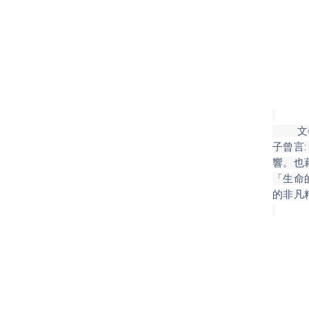
文學院
子曾言
響。也
「生命
的非凡