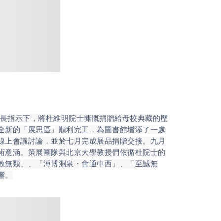
長指示下，將杜維明院士慷慨捐贈給母校典藏的歷
全新的「展思區」順利完工，為圖書館增添了一處
線上會議討論，並於七月完成展品捐贈交接。九月
術意涵。策展團隊與北京大學教授們依循杜院士的
教無類」、「溥博淵泉・會通中西」、「至誠無
響。