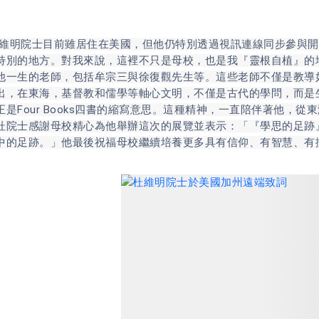
院士目前雖居住在美國，但他仍特別透過視訊連線同步參與開
特別的地方。對我來說，這裡不只是母校，也是我『靈根自植』的
他一生的老師，包括牟宗三與徐復觀先生等。這些老師不僅是教導
出，在東海，基督教和儒學等軸心文明，不僅是古代的學問，而是
正是Four Books四書的縮寫意思。這種精神，一直陪伴著他，
杜院士感謝母校精心為他舉辦這次的展覽並表示：「『學思的足跡
中的足跡。」他最後祝福母校繼續培養更多具有信仰、有智慧、有