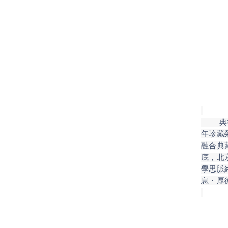
典禮中
年珍藏
融合典
底，北
學思脈
息・厚