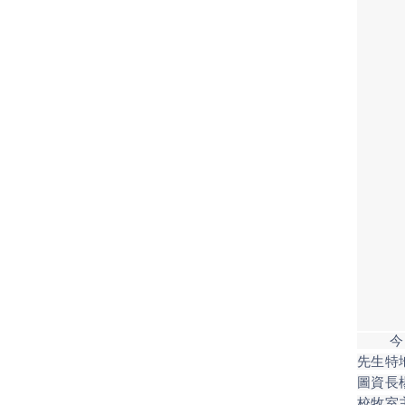
今日開
先生特
圖資長
校牧室