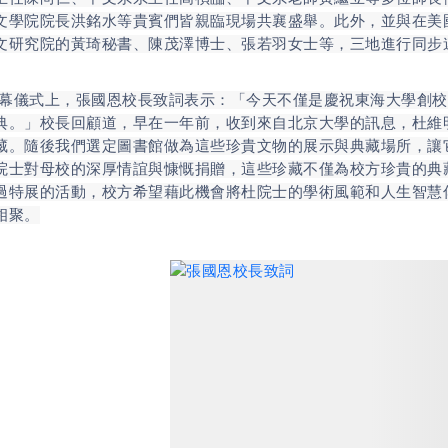
文學院院長洪銘水等貴賓們皆親臨現場共襄盛舉。此外，並與在美
文研究院的黃琦秘書、陳茂澤博士、張若羽女士等，三地進行同步
式上，張國恩校長致詞表示：「今天不僅是慶祝東海大學創校
典。」校長回顧道，早在一年前，收到來自北京大學的訊息，杜維
藏。隨後我們選定圖書館做為這些珍貴文物的展示與典藏場所，讓
院士對母校的深厚情誼與慷慨捐贈，這些珍藏不僅為校方珍貴的典
過特展的活動，校方希望藉此機會將杜院士的學術風範和人生智慧
相聚。