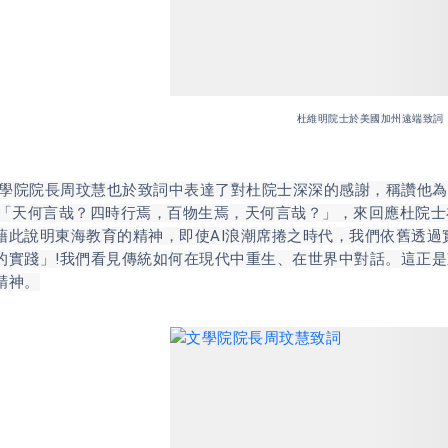
杜維明院士於美國加州遠端致詞
院長周玟慧也於致詞中表達了對杜院士深深的感謝，稱讚他為
:「天何言哉？四時行焉，百物生焉，天何言哉？」，來回應杜院
藉此說明東海教育的精神，即使AI浪潮席捲之時代，我們依舊透
的實踐」!我們看見傳統如何在現代中重生、在世界中對話。這正
精神。