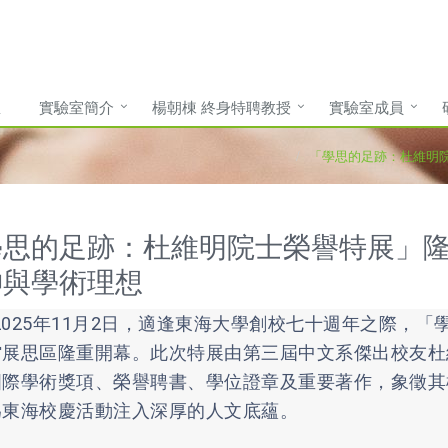
息
實驗室簡介
楊朝棟 終身特聘教授
實驗室成員
「學思的足跡：杜維明
學思的足跡：杜維明院士榮譽特展」隆
神與學術理想
25年11月2日，適逢東海大學創校七十週年之際，「
館展思區隆重開幕。此次特展由第三屆中文系傑出校友杜
國際學術獎項、榮譽聘書、學位證章及重要著作，象徵其
為東海校慶活動注入深厚的人文底蘊。