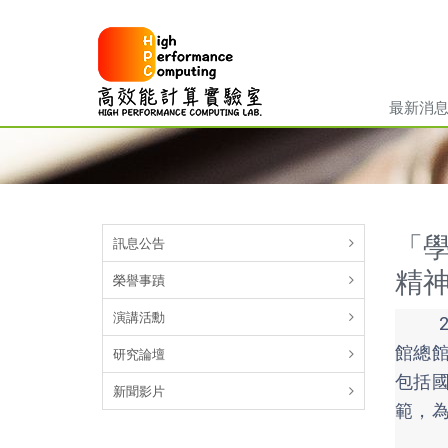
最新消
「
訊息公告
精
榮譽事蹟
演講活勳
20
館總
研究論壇
包括
新聞影片
範，