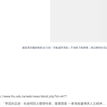
建築系邱國維教授(右1)的「空氣濾淨系統」不僅拿下銅牌獎，更以獨特仿
s://www.thu.edu.tw/web/news/detail.php?id=4477
「學思的足跡：杜維明院士榮譽特展」隆重開幕 —東海校慶傳承人文精神....
：