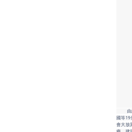
由經濟
國等1
會大放
療、建