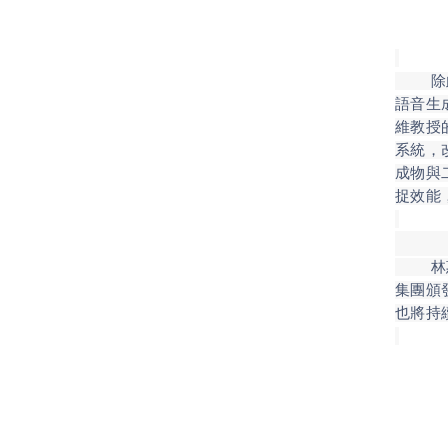
除此之
語音生
維教授
系統，
成物與
捉效能
林惠真
集團頒
也將持