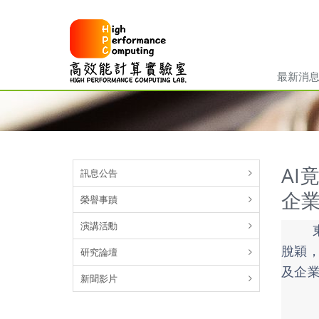
最新消
AI
訊息公告
企
榮譽事蹟
演講活勳
東海
脫穎
研究論壇
及企
新聞影片