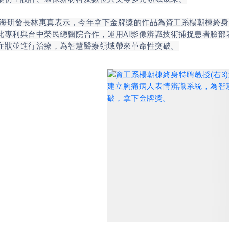
發長林惠真表示，今年拿下金牌獎的作品為資工系楊朝棟終身
此專利與台中榮民總醫院合作，運用AI影像辨識技術捕捉患者臉
症狀並進行治療，為智慧醫療領域帶來革命性突破。