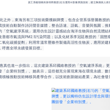
資工系楊朝棟終身特聘教授(右3)運用AI影像辨識技術，建立胸痛病人
外，東海另有三項技術榮獲銅牌獎，包含企管系張譽騰教授的「
成技術自動製作詩詞聲音媒體，整合語速、語氣、音樂與氛圍，推
的「空氣濾淨系統」運用仿生設計靈感結合海洋生物與自然流體結
改善都市氣流與PM2.5污染問題；以及化材系李冠廷教授的「固
二氧化碳捕捉劑」利用常溫常壓條件製備高活性生物炭，應用於建
，呼應全球永續發展目標。
也進一步指出，這次建築系邱國維教授的「空氣濾淨系統」更
發「企業特別獎」。她表示，這些都充分展現東海在環境永續、數
續積極推動技術轉移與產學合作，以技術創新鏈結產業，為社會發