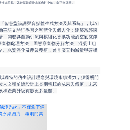
表情辨識系統，為智慧醫療帶來革命性突破，拿下金牌獎。
智慧型詩詞聲音媒體生成方法及其系統」，以AI
動華語文詩詞學習之智慧化與個人化；建築系邱國
構，開發具自動引流與模組化替換功能的空氣濾淨
態廢棄物處理方法、固態廢棄物分解方法、混凝土組
材、水質淨化及農業養殖，兼具廢棄物減量與碳捕
以獨特的仿生設計理念與環境永續潛力，獲得明門
位人文和前瞻設計上長期耕耘的成果與價值，未來
展和產業升級貢獻更多量能。