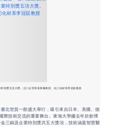
別獎五項大獎。(左2)企管系張譽騰教授、(右2)化材系李冠廷教授
臺北世貿一館盛大舉行，吸引來自日本、美國、德
灣與國際技術交流的重要舞台。東海大學繼去年於創博
一金三銅及企業特別獎共五大獎項，技術涵蓋智慧醫