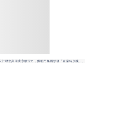
生設計理念與環境永續潛力，獲明門集團頒發「企業特別獎」。