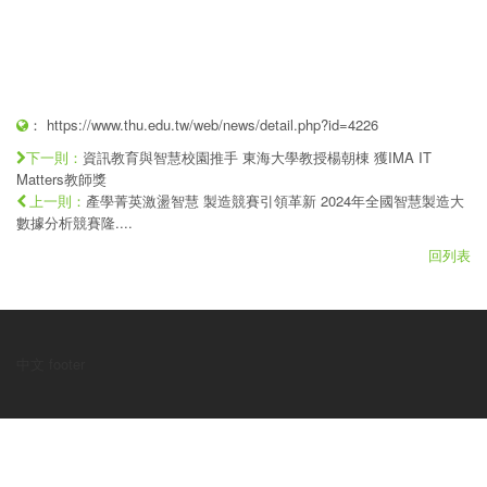
：
https://www.thu.edu.tw/web/news/detail.php?id=4226
資訊教育與智慧校園推手 東海大學教授楊朝棟 獲IMA IT
下一則：
Matters教師獎
產學菁英激盪智慧 製造競賽引領革新 2024年全國智慧製造大
上一則：
數據分析競賽隆....
回列表
中文 footer