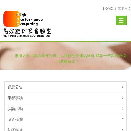
HOME
繁體中文
Toggle
navigat
東海大學「數位學伴計畫」以科技力量連結城鄉 蟬聯十年教育部傑
出典範肯定！
訊息公告
榮譽事蹟
演講活勳
研究論壇
新聞影片