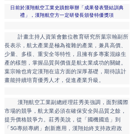
日前於漢翔航空工業史蹟館舉辦「成果發表暨結訓典
禮」，漢翔航空方一定研發長頒發特優獎項
計畫主持人資策會數位教育研究所葉宗翰副所
長表示，航太產業是極為複雜的產業，兼具高價、
少量、多樣、重安全等特性，且擁有多專案混線生
產的樣態，掌握品質與價值是航太業成功的關鍵。
葉宗翰也肯定漢翔在這方面的深厚基礎，期待該計
畫能持續培育優秀人才，促進產業升級。
漢翔航空工業副總經理莊秀美強調，面對國際
市場的競爭，航太業必須在確保安全與品質之餘，
提升價格競爭力。莊秀美說，從「國機國造」到
「5G專頻專網」創新應用，漢翔始終支持政府政