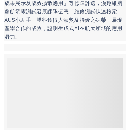
成果展示及成效擴散應用」等標準評選，漢翔維航
處航電廠測試發展課隊伍憑「維修測試快速檢索－
AUS小助手」雙料獲得人氣獎及特優之殊榮，展現
產學合作的成效，證明生成式AI在航太領域的應用
潛力。