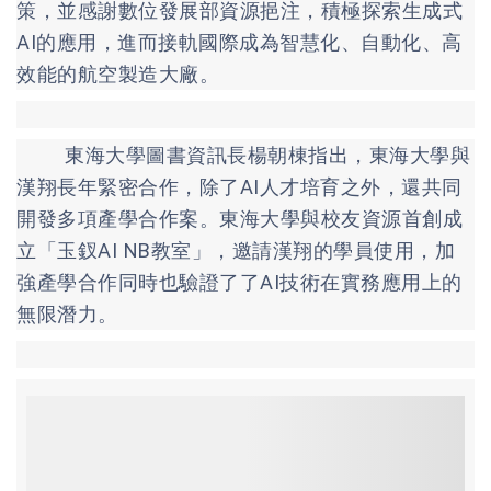
策，並感謝數位發展部資源挹注，積極探索生成式
AI的應用，進而接軌國際成為智慧化、自動化、高
效能的航空製造大廠。
東海大學圖書資訊長楊朝棟指出，東海大學與
漢翔長年緊密合作，除了AI人才培育之外，還共同
開發多項產學合作案。東海大學與校友資源首創成
立「玉釵AI NB教室」，邀請漢翔的學員使用，加
強產學合作同時也驗證了了AI技術在實務應用上的
無限潛力。