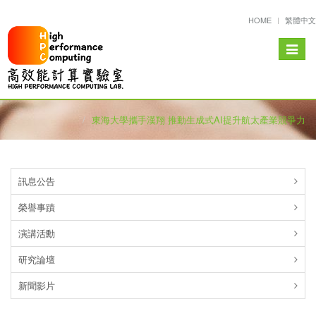
HOME
繁體中文
Toggle
navigat
東海大學攜手漢翔 推動生成式AI提升航太產業競爭力
訊息公告
榮譽事蹟
演講活勳
研究論壇
新聞影片