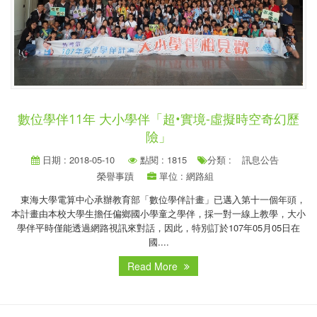
數位學伴11年 大小學伴「超•實境-虛擬時空奇幻歷
險」
日期 : 2018-05-10
點閱 : 1815
分類 :
訊息公告
榮譽事蹟
單位 : 網路組
東海大學電算中心承辦教育部「數位學伴計畫」已邁入第十一個年頭，
本計畫由本校大學生擔任偏鄉國小學童之學伴，採一對一線上教學，大小
學伴平時僅能透過網路視訊來對話，因此，特別訂於107年05月05日在
國....
Read More